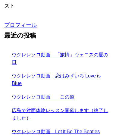
スト
プロフィール
最近の投稿
ウクレレソロ動画 「旅情」ヴェニスの夏の
日
ウクレレソロ動画 恋はみずいろ Love is
Blue
ウクレレソロ動画 この道
広島で対面体験レッスン開催します（終了し
ました）
ウクレレソロ動画 Let It Be The Beatles